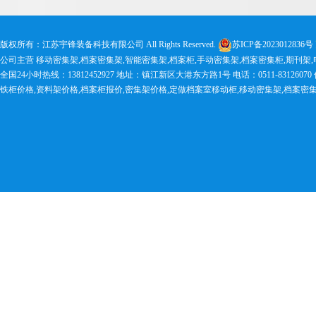
版权所有：江苏宇锋装备科技有限公司 All Rights Reserved.
苏ICP备2023012836号
公司主营 移动密集架,档案密集架,智能密集架,档案柜,手动密集架,档案密集柜,期刊架
全国24小时热线：13812452927 地址：镇江新区大港东方路1号 电话：0511-83126070 传真：0
铁柜价格,资料架价格,档案柜报价,密集架价格,定做档案室移动柜,移动密集架,档案密集