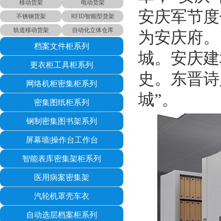
移动货架
电动货架
安庆军节度
不锈钢货架
RFID智能型货架
轨道移动货架
自动化立体仓库
为安庆府。
档案文件柜系列
城。安庆建
更衣柜工具柜系列
史。东晋诗
网络机柜密集柜系列
城”。
密集图纸柜系列
钢制密集图书架系列
屏幕墙|操作台工作台
智能表库密集架柜系列
医用病案密集架
汽轮机罩壳车衣
自动选层档案柜系列