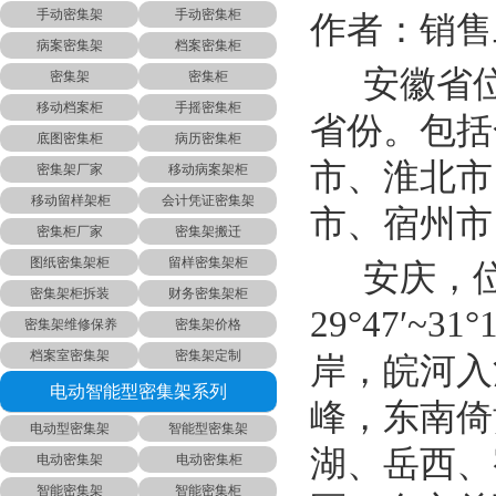
手动密集架
手动密集柜
作者：销售二
病案密集架
档案密集柜
安徽省位
密集架
密集柜
移动档案柜
手摇密集柜
省份。包括
底图密集柜
病历密集柜
市、淮北市
密集架厂家
移动病案架柜
移动留样架柜
会计凭证密集架
市、宿州市
密集柜厂家
密集架搬迁
图纸密集架柜
留样密集架柜
安庆，位
密集架柜拆装
财务密集架柜
29°47′~3
密集架维修保养
密集架价格
档案室密集架
密集架定制
岸，皖河入
电动智能型密集架系列
峰，东南倚
电动型密集架
智能型密集架
湖、岳西、
电动密集架
电动密集柜
智能密集架
智能密集柜