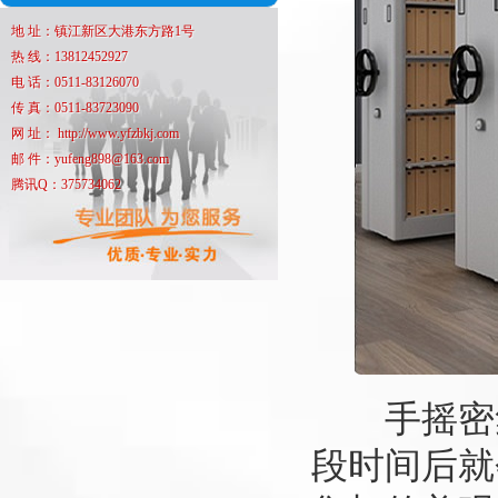
地 址：镇江新区大港东方路1号
热 线：13812452927
电 话：0511-83126070
传 真：0511-83723090
网 址： http://www.yfzbkj.com
邮 件：yufeng898@163.com
腾讯Q：375734062
手摇密集
段时间后就