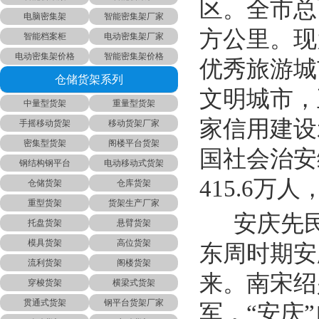
区。全市总面
电脑密集架
智能密集架厂家
方公里。现
智能档案柜
电动密集架厂家
电动密集架价格
智能密集架价格
优秀旅游城
仓储货架系列
文明城市，
中量型货架
重量型货架
家信用建设
手摇移动货架
移动货架厂家
密集型货架
阁楼平台货架
国社会治安
钢结构钢平台
电动移动式货架
415.6万人
仓储货架
仓库货架
重型货架
货架生产厂家
安庆先民
托盘货架
悬臂货架
模具货架
高位货架
东周时期安
流利货架
阁楼货架
来。南宋绍
穿梭货架
横梁式货架
贯通式货架
钢平台货架厂家
军，“安庆