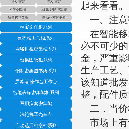
移动货架
电动货架
起来看看。
不锈钢货架
RFID智能型货架
一、注意
轨道移动货架
自动化立体仓库
档案文件柜系列
在智能移
更衣柜工具柜系列
必不可少的
网络机柜密集柜系列
金，严重影
密集图纸柜系列
生产工艺、
钢制密集图书架系列
该知道批发
屏幕墙|操作台工作台
整，配件质
智能表库密集架柜系列
医用病案密集架
二，当价
汽轮机罩壳车衣
市场上有
自动选层档案柜系列