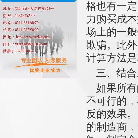
格也有一定
地 址：镇江新区大港东方路1号
热 线：13812452927
力购买成本
电 话：0511-83126070
场上的一般
传 真：0511-83723090
网 址： http://www.yfzbkj.com
欺骗。此外
邮 件：yufeng898@163.com
腾讯Q：375734062
计算方法是
三、结合
如果所有
不可行的，
反的效果。
的制造商，