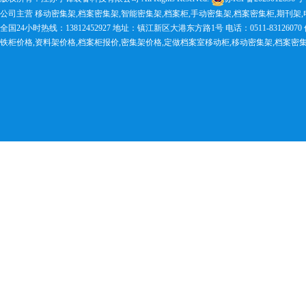
公司主营 移动密集架,档案密集架,智能密集架,档案柜,手动密集架,档案密集柜,期刊架
全国24小时热线：13812452927 地址：镇江新区大港东方路1号 电话：0511-83126070 传真：0
铁柜价格,资料架价格,档案柜报价,密集架价格,定做档案室移动柜,移动密集架,档案密集