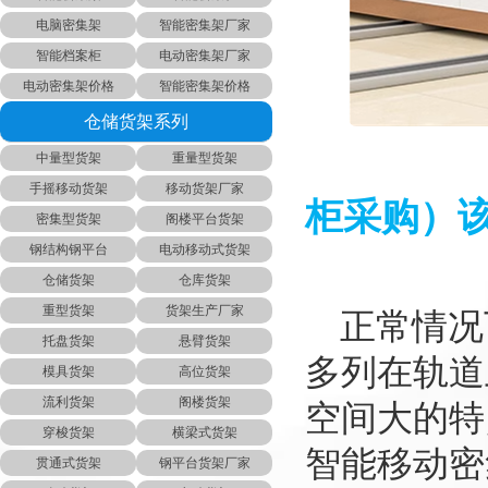
电脑密集架
智能密集架厂家
智能档案柜
电动密集架厂家
电动密集架价格
智能密集架价格
仓储货架系列
中量型货架
重量型货架
手摇移动货架
移动货架厂家
柜采购）
密集型货架
阁楼平台货架
钢结构钢平台
电动移动式货架
仓储货架
仓库货架
重型货架
货架生产厂家
正常情况
托盘货架
悬臂货架
多列在轨道
模具货架
高位货架
流利货架
阁楼货架
空间大的特
穿梭货架
横梁式货架
智能移动密
贯通式货架
钢平台货架厂家