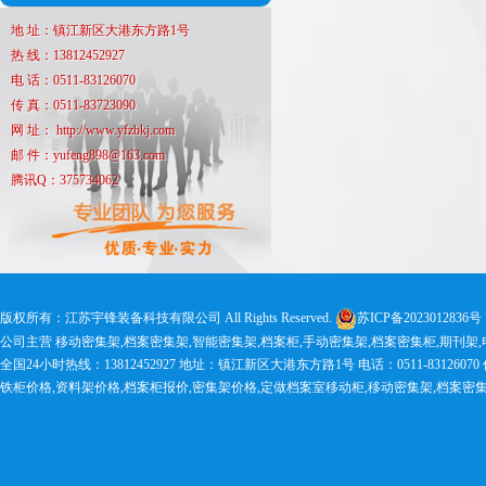
地 址：镇江新区大港东方路1号
热 线：13812452927
电 话：0511-83126070
传 真：0511-83723090
网 址： http://www.yfzbkj.com
邮 件：yufeng898@163.com
腾讯Q：375734062
版权所有：江苏宇锋装备科技有限公司 All Rights Reserved.
苏ICP备2023012836号
公司主营 移动密集架,档案密集架,智能密集架,档案柜,手动密集架,档案密集柜,期刊架
全国24小时热线：13812452927 地址：镇江新区大港东方路1号 电话：0511-83126070 传真：0
铁柜价格,资料架价格,档案柜报价,密集架价格,定做档案室移动柜,移动密集架,档案密集