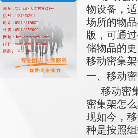
物设备，适
地 址：镇江新区大港东方路1号
热 线：13812452927
场所的物品
电 话：0511-83126070
传 真：0511-83723090
版，可通过
网 址： http://www.yfzbkj.com
邮 件：yufeng898@163.com
储物品的更
腾讯Q：375734062
移动密集架
一、移动密
移动密集
密集架怎么
现如今，移
种是按照组