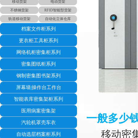
移动货架
电动货架
不锈钢货架
RFID智能型货架
轨道移动货架
自动化立体仓库
档案文件柜系列
更衣柜工具柜系列
网络机柜密集柜系列
密集图纸柜系列
钢制密集图书架系列
屏幕墙|操作台工作台
智能表库密集架柜系列
医用病案密集架
一般多少
汽轮机罩壳车衣
移动密集
自动选层档案柜系列