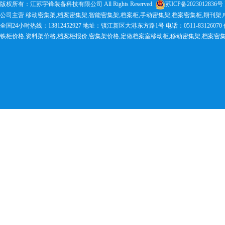
版权所有：江苏宇锋装备科技有限公司 All Rights Reserved.
苏ICP备2023012836号
公司主营 移动密集架,档案密集架,智能密集架,档案柜,手动密集架,档案密集柜,期刊架
全国24小时热线：13812452927 地址：镇江新区大港东方路1号 电话：0511-83126070 传真：0
铁柜价格,资料架价格,档案柜报价,密集架价格,定做档案室移动柜,移动密集架,档案密集