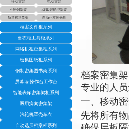
移动货架
电动货架
不锈钢货架
RFID智能型货架
轨道移动货架
自动化立体仓库
档案文件柜系列
更衣柜工具柜系列
网络机柜密集柜系列
密集图纸柜系列
钢制密集图书架系列
档案密集架
屏幕墙|操作台工作台
专业的人员
智能表库密集架柜系列
一、移动密
医用病案密集架
先将所有物
汽轮机罩壳车衣
确保层板隔
自动选层档案柜系列