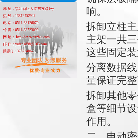
响。
地 址：镇江新区大港东方路1号
热 线：13812452927
电 话：0511-83126070
拆卸立柱主
传 真：0511-83723090
主架一共三
网 址： http://www.yfzbkj.com
邮 件：yufeng898@163.com
这些固定装
腾讯Q：375734062
分离数据线
量保证完整
拆卸其他零
盒等细节设
作用。
二、电动密