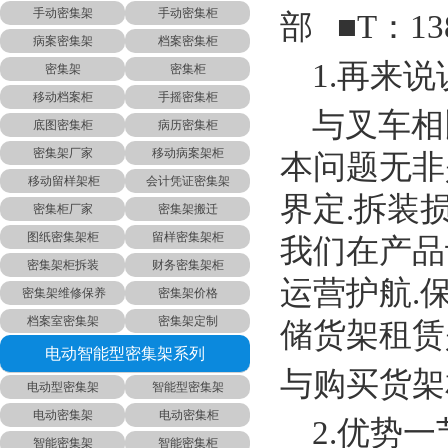
手动密集架
手动密集柜
部 ■T：138
病案密集架
档案密集柜
1.再来说
密集架
密集柜
移动档案柜
手摇密集柜
与叉车相比
底图密集柜
病历密集柜
密集架厂家
移动病案架柜
本问题无非
移动留样架柜
会计凭证密集架
界定.拆装
密集柜厂家
密集架搬迁
图纸密集架柜
留样密集架柜
我们在产品
密集架柜拆装
财务密集架柜
运营护航.
密集架维修保养
密集架价格
档案室密集架
密集架定制
储货架租赁
电动智能型密集架系列
与购买货架
电动型密集架
智能型密集架
电动密集架
电动密集柜
2.优势一
智能密集架
智能密集柜