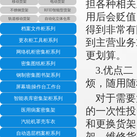
担各种相关
移动货架
电动货架
不锈钢货架
RFID智能型货架
用后会贬值
轨道移动货架
自动化立体仓库
得到非常有
档案文件柜系列
到主营业务
更衣柜工具柜系列
网络机柜密集柜系列
更划算。
密集图纸柜系列
3.优点二
钢制密集图书架系列
烦，随用随
屏幕墙|操作台工作台
对于需要
智能表库密集架柜系列
的一次性投
医用病案密集架
和更换货架
汽轮机罩壳车衣
自动选层档案柜系列
架，维修货