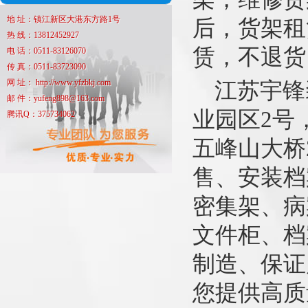
地 址：镇江新区大港东方路1号
后，货架租
热 线：13812452927
赁，不退货
电 话：0511-83126070
传 真：0511-83723090
网 址： http://www.yfzbkj.com
江苏宇锋
邮 件：yufeng898@163.com
业园区2号，
腾讯Q：375734062
五峰山大桥
售、安装档
密集架、病
文件柜、档
制造、保证
您提供高质